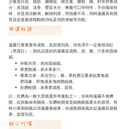
少量蛋白質、脂肪、礦物質、維生素、糖類、鐵、鈣等營養成
分；具清甜、淡香、豐富水分、爽脆可口等特性，不但風味特
殊，亦是清涼解渴，解熱利尿，而熱量不高，同時蓮霧具有開
胃及促進腸道蠕動助消化及預防便秘等功能。
蓮霧只要果實有成熟，其甜度則高，但色澤不一定會很深紅
（黑度紅）；因此品質好的蓮霧是成熟、甜、脆、汁多肉質細
膩。
外觀光亮：表肉質細膩。
果實飽滿：表水果多汁。
重量沈者：表沒空心，脆，果粒應沉重表結實無虛
胖現象，即無過多海綿體組織。
肚臍較開：表果實成熟，甜美。
註：
肚臍為一般大眾挑選所考量點之一，但有時蓮霧不會臍
開，此與氣候有關係，肚臍較開者是細胞膨脹產生的原理。有
時小果期熱風出現蓮霧會縮果；但成熟期南風吹起蓮霧容易裂
果，甜度則高。