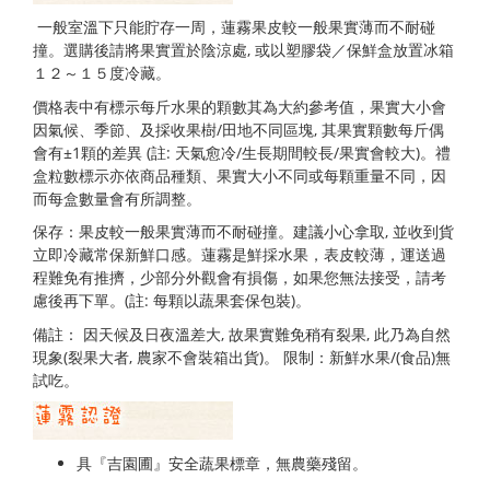
一般室溫下只能貯存一周，蓮霧果皮較一般果實薄而不耐碰
撞。選購後請將果實置於陰涼處, 或以塑膠袋／保鮮盒放置冰箱
１２～１５度冷藏。
價格表中有標示每斤水果的顆數其為大約參考值，果實大小會
因氣候、季節、及採收果樹/田地不同區塊, 其果實顆數每斤偶
會有±1顆的差異 (註: 天氣愈冷/生長期間較長/果實會較大)。禮
盒粒數標示亦依商品種類、果實大小不同或每顆重量不同，因
而每盒數量會有所調整。
保存：果皮較一般果實薄而不耐碰撞。建議小心拿取, 並收到貨
立即冷藏常保新鮮口感。蓮霧是鮮採水果，表皮較薄，運送過
程難免有推擠，少部分外觀會有損傷，如果您無法接受，請考
慮後再下單。(註: 每顆以蔬果套保包裝)。
備註： 因天候及日夜溫差大, 故果實難免稍有裂果, 此乃為自然
現象(裂果大者, 農家不會裝箱出貨)。 限制：新鮮水果/(食品)無
試吃。
具『吉園圃』安全蔬果標章，無農藥殘留。