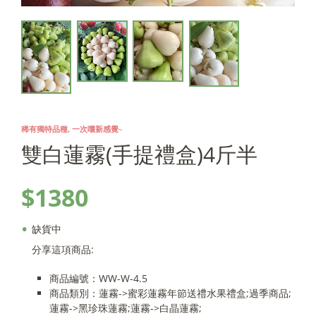
稀有獨特品種, 一次嚐新感覺~
雙白蓮霧(手提禮盒)4斤半
$1380
•
缺貨中
分享這項商品:
商品編號：WW-W-4.5
商品類別：蓮霧->蜜彩蓮霧年節送禮水果禮盒;過季商品;
蓮霧->黑珍珠蓮霧;蓮霧->白晶蓮霧;