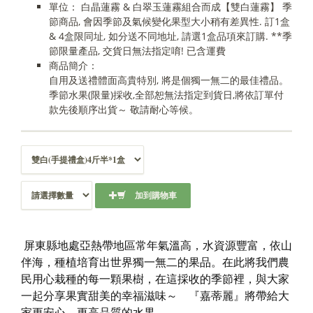
單位： 白晶蓮霧 & 白翠玉蓮霧組合而成【雙白蓮霧】 季
節商品, 會因季節及氣候變化果型大小稍有差異性. 訂1盒
& 4盒限同址, 如分送不同地址, 請選1盒品項來訂購. **季
節限量產品, 交貨日無法指定唷! 已含運費
商品簡介：
自用及送禮體面高貴特別, 將是個獨一無二的最佳禮品。
季節水果(限量)採收,全部恕無法指定到貨日,將依訂單付
款先後順序出貨～ 敬請耐心等候。
加到購物車
屏東縣地處亞熱帶地區常年氣溫高，水資源豐富，依山
伴海，種植培育出世界獨一無二的果品。在此將我們農
民用心栽種的每一顆果樹，在這採收的季節裡，與大家
一起分享果實甜美的幸福滋味～ 『嘉蒂麗』將帶給大
家更安心、更高品質的水果。