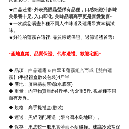
★白晶蓮霧:
外表亮眼晶瑩稀有品種，口感細緻汁多味
美果香十足, 入口即化, 美味品嚐高手更是喜愛驚喜~
★一次讓您嚐盡各種不同人生味道及蓮霧果實幸福滋
味。
★好吃的蓮霧在這裡! 品質嚴選保證、過節送禮首選!
~產地直銷、品質保證、代客送禮、歡迎宅配~
◆ 品項：
白晶蓮霧 & 白翠玉蓮霧組合而成【雙白蓮
霧】
(手提禮盒散裝包裝)4斤半
◆ 產地：屏東縣枋寮鄉(水底寮)
◆ 重量：內容物實重約4斤半, 含盒重5斤, 視品種不同
而有差異。
◆ 規格：高手提禮盒(散裝)
◆ 運送：黑貓宅配運送（限台灣本島地區）。
◆ 保存：果皮較一般果實薄而不耐碰撞。建議冷藏常保