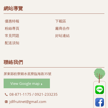
農家安全健康農特產品，以及豐富海洋生鮮及冷凍特產，讓您
多一項選擇，多一份體驗台灣漁米之鄉的好味道。
網站導覽
本著農民心、漁民情合作與分工精神，關懷當地農民及漁民、
優惠特報
下載區
尊重自然土地生態，落實有機生活為目標、推行發展當地農漁
特產，希望能以微簿力量，為大家找尋當地健康安心好食材。
粉絲專頁
廠商合作
同時我們相信透過我們的努力，守護台灣的土地及維護健康的
常見問題
好站連結
樂活生命盡一份心力。
配送須知
#黑珍珠蓮霧
#蜜彩金剛蓮霧 (#黑金剛蓮霧)
#蜜彩蓮霧禮盒 (#彩色蓮霧禮盒)
聯絡我們
#白翠玉蓮霧 (#綠色蓮霧)
#白晶蓮霧 (#白玉蓮霧 #白蓮霧)
屏東縣枋寮鄉水底寮臨海路35號
#蜜彩黑金 (#飛彈蓮霧)
#蜜彩巴掌 (#巴掌蓮霧)
View Google map
#蜜彩子彈 (#子彈蓮霧)
08-871-1175 / 0921-233235
jdlfruitnet@gmail.com