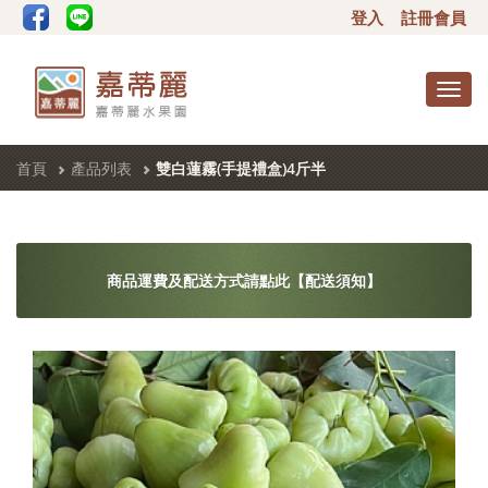
登入
註冊會員
Toggl
navig
首頁
產品列表
雙白蓮霧(手提禮盒)4斤半
商品運費及配送方式請點此【配送須知】