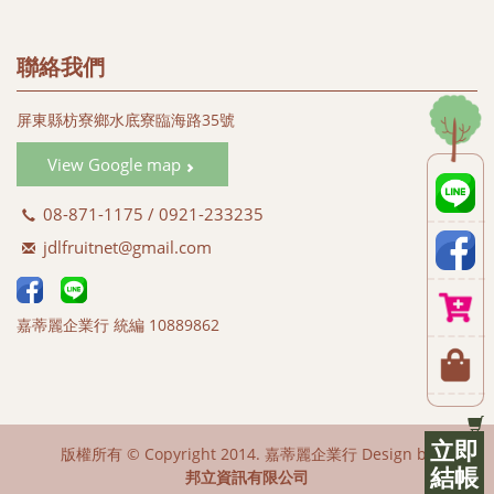
#黑珍珠蓮霧
#蜜彩金剛蓮霧 (#黑金剛蓮霧)
#蜜彩蓮霧禮盒 (#彩色蓮霧禮盒)
聯絡我們
#白翠玉蓮霧 (#綠色蓮霧)
#白晶蓮霧 (#白玉蓮霧 #白蓮霧)
屏東縣枋寮鄉水底寮臨海路35號
#蜜彩黑金 (#飛彈蓮霧)
#蜜彩巴掌 (#巴掌蓮霧)
View Google map
#蜜彩子彈 (#子彈蓮霧)
08-871-1175 / 0921-233235
jdlfruitnet@gmail.com
嘉蒂麗企業行 統編 10889862
立即
版權所有 © Copyright 2014. 嘉蒂麗企業行 Design by
結帳
邦立資訊有限公司