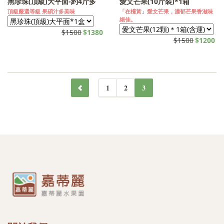
黑珍珠(頂級)大平面-約4斤多
愛文芒果(10斤裝)*1箱
頂級嚴選等級 果碩汁多美味
「在欉黃」愛文芒果，濃郁芒果香滋味
絕佳。
$1500
$1380
$1500
$1200
1
2
3