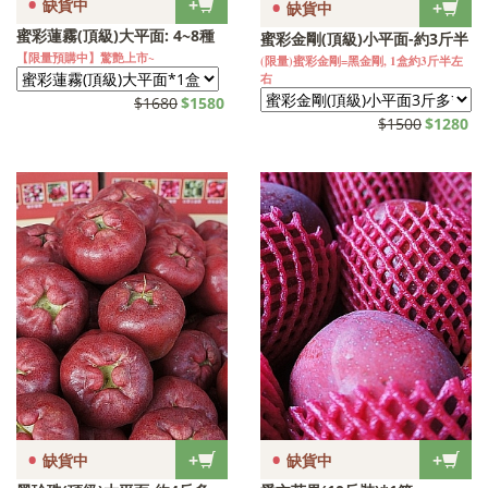
•
•
+
缺貨中
+
缺貨中
蜜彩蓮霧(頂級)大平面: 4~8種
蜜彩金剛(頂級)小平面-約3斤半
【限量預購中】驚艶上市~
(限量)蜜彩金剛=黑金剛, 1盒約3斤半左
右
$1680
$1580
$1500
$1280
•
•
+
+
缺貨中
缺貨中