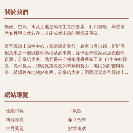
關於我們
陽光、空氣、水及土地是萬物生存的要素，利用自然、尊重自
然並且與自然共存，才能成就永續的環境及事業。
嘉蒂麗線上購物中心（嘉蒂麗企業行）農家自產自銷，新鮮宅
配蔬果是一個以自然為根基的事業，提供台灣農家及漁產自然
資源，分享給大家。我們是來自種植蔬果農家子弟, 自小在純樸
農、漁村長大，體驗見識農友的辛勤與努力，漁民的刻苦與艱
辛，希望將在地的好東西，分享給大家，因而經營嘉蒂麗線上
購物中心, 希望帶給您簡單又便利的購物好所在，選擇在地優質
農家安全健康農特產品，以及豐富海洋生鮮及冷凍特產，讓您
多一項選擇，多一份體驗台灣漁米之鄉的好味道。
網站導覽
本著農民心、漁民情合作與分工精神，關懷當地農民及漁民、
優惠特報
下載區
尊重自然土地生態，落實有機生活為目標、推行發展當地農漁
特產，希望能以微簿力量，為大家找尋當地健康安心好食材。
粉絲專頁
廠商合作
同時我們相信透過我們的努力，守護台灣的土地及維護健康的
常見問題
好站連結
樂活生命盡一份心力。