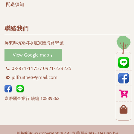
配送須知
#黑珍珠蓮霧
#蜜彩金剛蓮霧 (#黑金剛蓮霧)
#蜜彩蓮霧禮盒 (#彩色蓮霧禮盒)
聯絡我們
#白翠玉蓮霧 (#綠色蓮霧)
#白晶蓮霧 (#白玉蓮霧 #白蓮霧)
屏東縣枋寮鄉水底寮臨海路35號
#蜜彩黑金 (#飛彈蓮霧)
#蜜彩巴掌 (#巴掌蓮霧)
View Google map
#蜜彩子彈 (#子彈蓮霧)
08-871-1175 / 0921-233235
jdlfruitnet@gmail.com
嘉蒂麗企業行 統編 10889862
版權所有 © Copyright 2014. 嘉蒂麗企業行 Design by