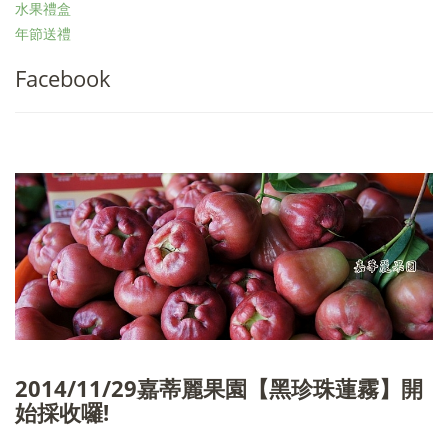
水果禮盒
年節送禮
Facebook
2014/11/29嘉蒂麗果園【黑珍珠蓮霧】開
始採收囉!