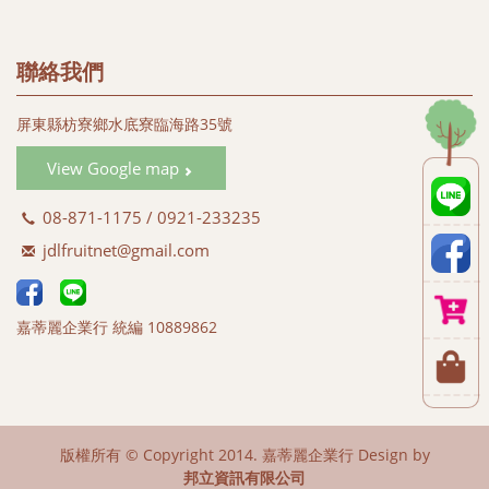
#黑珍珠蓮霧
#蜜彩金剛蓮霧 (#黑金剛蓮霧)
#蜜彩蓮霧禮盒 (#彩色蓮霧禮盒)
聯絡我們
#白翠玉蓮霧 (#綠色蓮霧)
#白晶蓮霧 (#白玉蓮霧 #白蓮霧)
屏東縣枋寮鄉水底寮臨海路35號
#蜜彩黑金 (#飛彈蓮霧)
#蜜彩巴掌 (#巴掌蓮霧)
View Google map
#蜜彩子彈 (#子彈蓮霧)
08-871-1175 / 0921-233235
jdlfruitnet@gmail.com
嘉蒂麗企業行 統編 10889862
版權所有 © Copyright 2014. 嘉蒂麗企業行 Design by
邦立資訊有限公司