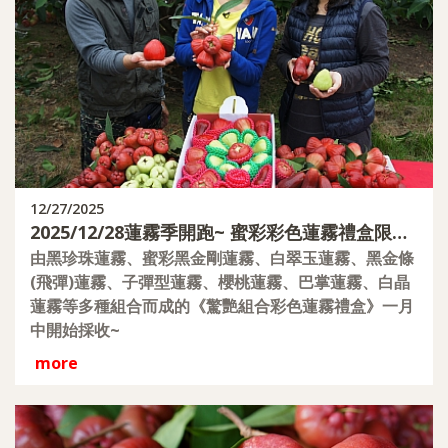
12/27/2025
2025/12/28蓮霧季開跑~ 蜜彩彩色蓮霧禮盒限量
預購
由黑珍珠蓮霧、蜜彩黑金剛蓮霧、白翠玉蓮霧、黑金條
(飛彈)蓮霧、子彈型蓮霧、櫻桃蓮霧、巴掌蓮霧、白晶
蓮霧等多種組合而成的《驚艷組合彩色蓮霧禮盒》一月
中開始採收~
more