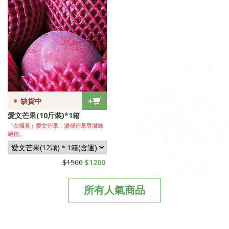
•
+
缺貨中
愛文芒果(10斤裝)*1箱
「在欉黃」愛文芒果，濃郁芒果香滋味
絕佳。
$1500
$1200
所有人氣商品