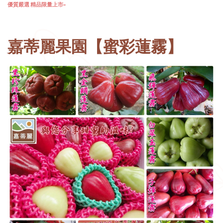
優質嚴選 精品限量上市~
嘉蒂麗果園【蜜彩蓮霧】