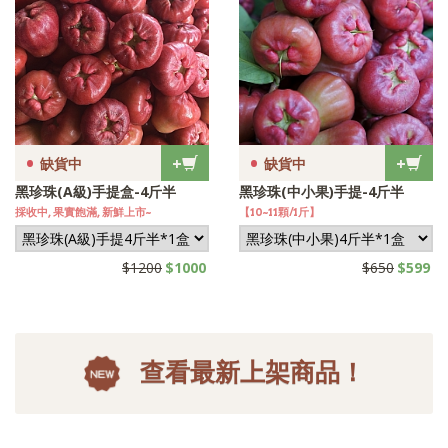
•
•
+
+
缺貨中
缺貨中
黑珍珠(A級)手提盒-4斤半
黑珍珠(中小果)手提-4斤半
採收中, 果實飽滿, 新鮮上市~
【10~11顆/1斤】
$1200
$1000
$650
$599
查看最新上架商品！