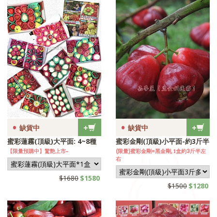
•
•
+
+
缺貨中
缺貨中
蜜彩蓮霧(頂級)大平面: 4~8種
蜜彩金剛(頂級)小平面-約3斤半
【限量預購中】驚艶上市~
(限量)蜜彩金剛=黑金剛, 1盒約3斤半左
右
$1680
$1580
$1500
$1280