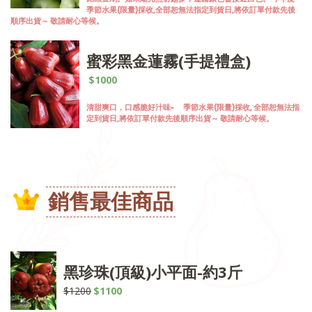
季節水果(限量)採收,全部恕無法指定到貨日,將依訂單付款先後
順序出貨～ 敬請耐心等候。
蜜彩黑金蓮霧(手提禮盒)
$1000
清甜爽口，口感脆好汁味~ 季節水果(限量)採收, 全部恕無法指
定到貨日,將依訂單付款先後順序出貨～ 敬請耐心等候。
銷售最佳商品
黑珍珠(頂級)小平面-約3斤
$1200
$1100