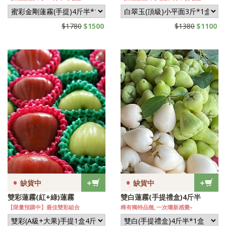
$1780
$1500
$1380
$1100
•
•
+
+
缺貨中
缺貨中
雙彩蓮霧(紅+綠)蓮霧
雙白蓮霧(手提禮盒)4斤半
【限量預購中】最佳雙彩組合
稀有獨特品種, 一次嚐新感覺~