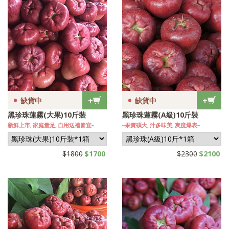
•
•
+
+
缺貨中
缺貨中
黑珍珠蓮霧(大果)10斤裝
黑珍珠蓮霧(A級)10斤裝
新鮮上市, 家庭量足, 自用送禮皆宜~
~果實碩大, 汁多味美, 爽度爆表~
$1800
$1700
$2300
$2100