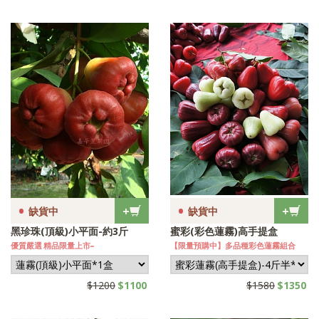
•
•
+
+
缺貨中
缺貨中
黑珍珠(頂級)小平面-約3斤
蜜彩(彩色蓮霧)高手提盒
優質嚴選 精品限量上市~
【限量預購中】多品種彩色蓮霧組合
$1200
$1100
$1580
$1350