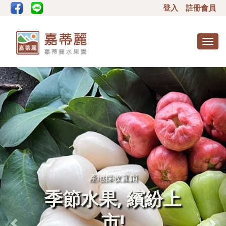
登入
註冊會員
Togg
navig
產地採收直銷
季節水果, 繽紛上
市!