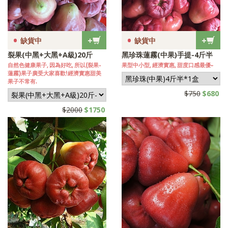
•
•
+
+
缺貨中
缺貨中
裂果(中黑+大黑+A級)20斤
黑珍珠蓮霧(中果)手提-4斤半
自然色健康果子, 因為好吃, 所以(裂果-
果型中小型, 經濟實惠, 甜度口感最優~
蓮霧)果子廣受大家喜歡!經濟實惠甜美
果子不常有.
$750
$680
$2000
$1750