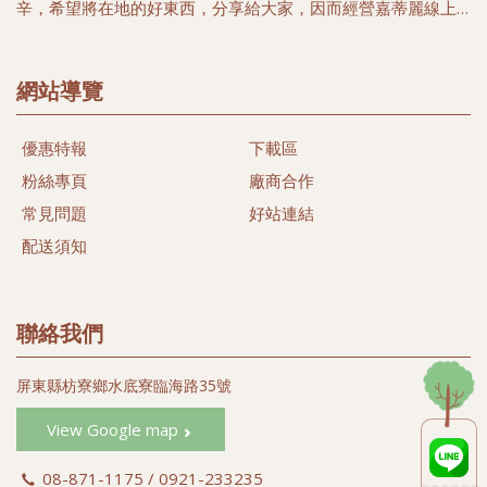
辛，希望將在地的好東西，分享給大家，因而經營嘉蒂麗線上
購物中心, 希望帶給您簡單又便利的購物好所在，選擇在地優質
農家安全健康農特產品，以及豐富海洋生鮮及冷凍特產，讓您
多一項選擇，多一份體驗台灣漁米之鄉的好味道。
網站導覽
本著農民心、漁民情合作與分工精神，關懷當地農民及漁民、
優惠特報
下載區
尊重自然土地生態，落實有機生活為目標、推行發展當地農漁
特產，希望能以微簿力量，為大家找尋當地健康安心好食材。
粉絲專頁
廠商合作
同時我們相信透過我們的努力，守護台灣的土地及維護健康的
常見問題
好站連結
樂活生命盡一份心力。
配送須知
#黑珍珠蓮霧
#蜜彩金剛蓮霧 (#黑金剛蓮霧)
#蜜彩蓮霧禮盒 (#彩色蓮霧禮盒)
聯絡我們
#白翠玉蓮霧 (#綠色蓮霧)
#白晶蓮霧 (#白玉蓮霧 #白蓮霧)
屏東縣枋寮鄉水底寮臨海路35號
#蜜彩黑金 (#飛彈蓮霧)
#蜜彩巴掌 (#巴掌蓮霧)
View Google map
#蜜彩子彈 (#子彈蓮霧)
08-871-1175 / 0921-233235