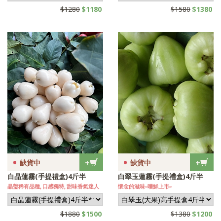
$1280
$1180
$1580
$1380
•
•
+
+
缺貨中
缺貨中
白晶蓮霧(手提禮盒)4斤半
白翠玉蓮霧(手提禮盒)4斤半
晶瑩稀有品種, 口感獨特, 甜味香氣迷人
懷念的滋味~嚐鮮上市~
$1880
$1500
$1380
$1200