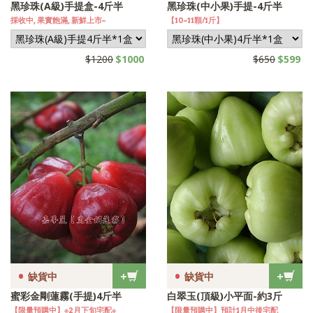
黑珍珠(A級)手提盒-4斤半
黑珍珠(中小果)手提-4斤半
採收中, 果實飽滿, 新鮮上市~
【10~11顆/1斤】
$1200
$1000
$650
$599
•
•
+
+
缺貨中
缺貨中
蜜彩金剛蓮霧(手提)4斤半
白翠玉(頂級)小平面-約3斤
【限量預購中】※2月下旬宅配※
【限量預購中】預計1月中後宅配