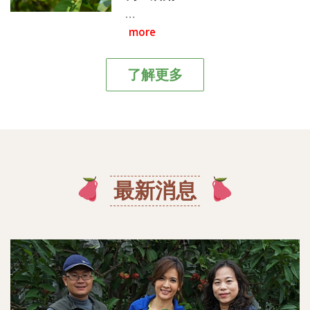
而成的《驚艷組合彩色蓮霧禮
…
盒》一月中開始採收~
more
了解更多
最新消息