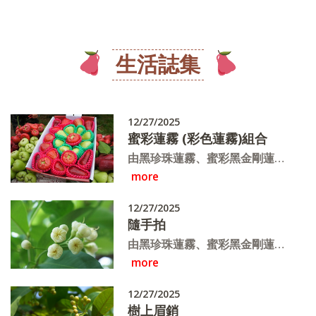
生活誌集
12/27/2025
蜜彩蓮霧 (彩色蓮霧)組合
由黑珍珠蓮霧、蜜彩黑金剛蓮
more
霧、白翠玉蓮霧、黑金條(飛彈)
蓮霧、子彈型蓮霧、櫻桃蓮霧、
12/27/2025
巴掌蓮霧、白晶蓮霧等多種組合
隨手拍
而成的《驚艷組合彩色蓮霧禮
由黑珍珠蓮霧、蜜彩黑金剛蓮
盒》一月中開始採收~
more
霧、白翠玉蓮霧、黑金條(飛彈)
蓮霧、子彈型蓮霧、櫻桃蓮霧、
12/27/2025
巴掌蓮霧、白晶蓮霧等多種組合
樹上眉銷