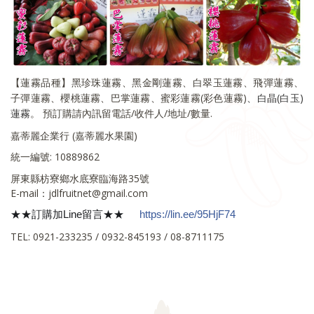
【蓮霧品種】黑珍珠蓮霧、黑金剛蓮霧、白翠玉蓮霧、飛彈蓮霧、
子彈蓮霧、櫻桃蓮霧、巴掌蓮霧、蜜彩蓮霧(彩色蓮霧)
、白晶(白玉)
蓮霧
。
預訂購請內訊留電話/收件人/地址/數量.
嘉蒂麗企業行 (嘉蒂麗水果園)
統一編號: 10889862
屏東縣枋寮鄉水底寮臨海路35號
E-mail：jdlfruitnet@gmail.com
★★訂購加Line留言★★
https://lin.ee/95HjF74
✅
TEL: 0921-233235 / 0932-845193 / 08-8711175