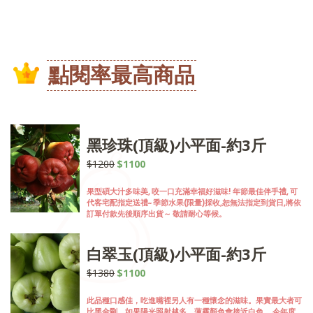
點閱率最高商品
黑珍珠(頂級)小平面-約3斤
$1200
$1100
果型碩大汁多味美, 咬一口充滿幸福好滋味! 年節最佳伴手禮, 可
代客宅配指定送禮~ 季節水果(限量)採收,恕無法指定到貨日,將依
訂單付款先後順序出貨～ 敬請耐心等候。
白翠玉(頂級)小平面-約3斤
$1380
$1100
此品種口感佳，吃進嘴裡另人有一種懷念的滋味。果實最大者可
比黑金剛。如果陽光照射越多，蓮霧顏色會接近白色。 今年度