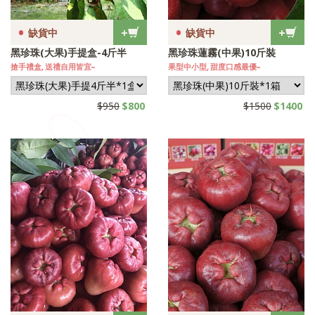
•
•
+
+
缺貨中
缺貨中
黑珍珠(大果)手提盒-4斤半
黑珍珠蓮霧(中果)10斤裝
搶手禮盒, 送禮自用皆宜~
果型中小型, 甜度口感最優~
$950
$800
$1500
$1400