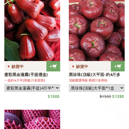
•
•
+
+
缺貨中
缺貨中
蜜彩黑金蓮霧(手提禮盒)
黑珍珠(頂級)大平面-約4斤多
一盒約4斤半(果脆.汁多甜美)
頂級嚴選等級 果碩汁多美味
$1000
$1500
$1380