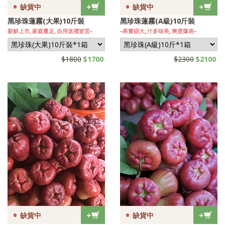
•
•
+
+
缺貨中
缺貨中
黑珍珠蓮霧(大果)10斤裝
黑珍珠蓮霧(A級)10斤裝
新鮮上市, 家庭量足, 自用送禮皆宜~
~果實碩大, 汁多味美, 爽度爆表~
$1800
$1700
$2300
$2100
•
•
+
+
缺貨中
缺貨中