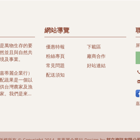
網站導覽
是萬物生存的要
屏
優惠特報
下載區
然並且與自然共
粉絲專頁
廠商合作
境及事業。
常見問題
好站連結
嘉蒂麗企業行）
配送須知
配蔬果是一個以
供台灣農家及漁
家。我們是來自
自小在純樸農、漁
嘉
的辛勤與努力，
望將在地的好東
經營嘉蒂麗線上
您簡單又便利的購
質農家安全健康
版權所有 © Copyright 2014. 嘉蒂麗企業行 Design by
邦立資訊有限公