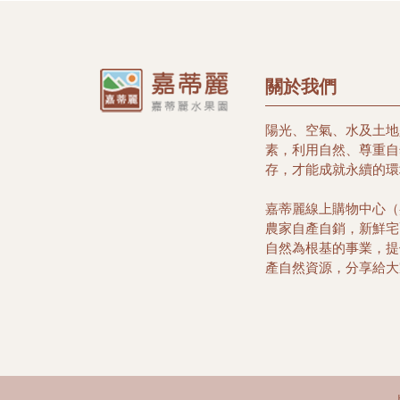
關於我們
陽光、空氣、水及土地
素，利用自然、尊重自
存，才能成就永續的環
嘉蒂麗線上購物中心（
農家自產自銷，新鮮宅
自然為根基的事業，提
產自然資源，分享給大
種植蔬果農家子弟, 
村長大，體驗見識農友
漁民的刻苦與艱辛，希
西，分享給大家，因而
購物中心, 希望帶給
物好所在，選擇在地優