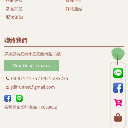
粉絲專頁
廠商合作
同時我們相信透過我們的努力，守護台灣的土地及維護健康的
常見問題
好站連結
樂活生命盡一份心力。
配送須知
#黑珍珠蓮霧
#蜜彩金剛蓮霧 (#黑金剛蓮霧)
#蜜彩蓮霧禮盒 (#彩色蓮霧禮盒)
聯絡我們
#白翠玉蓮霧 (#綠色蓮霧)
#白晶蓮霧 (#白玉蓮霧 #白蓮霧)
屏東縣枋寮鄉水底寮臨海路35號
#蜜彩黑金 (#飛彈蓮霧)
#蜜彩巴掌 (#巴掌蓮霧)
View Google map
#蜜彩子彈 (#子彈蓮霧)
08-871-1175 / 0921-233235
jdlfruitnet@gmail.com
嘉蒂麗企業行 統編 10889862