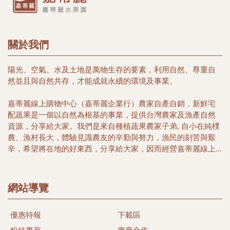
關於我們
陽光、空氣、水及土地是萬物生存的要素，利用自然、尊重自
然並且與自然共存，才能成就永續的環境及事業。
嘉蒂麗線上購物中心（嘉蒂麗企業行）農家自產自銷，新鮮宅
配蔬果是一個以自然為根基的事業，提供台灣農家及漁產自然
資源，分享給大家。我們是來自種植蔬果農家子弟, 自小在純樸
農、漁村長大，體驗見識農友的辛勤與努力，漁民的刻苦與艱
辛，希望將在地的好東西，分享給大家，因而經營嘉蒂麗線上
購物中心, 希望帶給您簡單又便利的購物好所在，選擇在地優質
農家安全健康農特產品，以及豐富海洋生鮮及冷凍特產，讓您
多一項選擇，多一份體驗台灣漁米之鄉的好味道。
網站導覽
本著農民心、漁民情合作與分工精神，關懷當地農民及漁民、
優惠特報
下載區
尊重自然土地生態，落實有機生活為目標、推行發展當地農漁
特產，希望能以微簿力量，為大家找尋當地健康安心好食材。