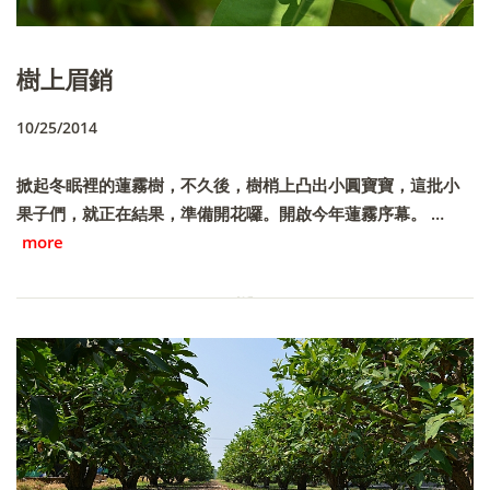
樹上眉銷
10/25/2014
掀起冬眠裡的蓮霧樹，不久後，樹梢上凸出小圓寶寶，這批小
果子們，就正在結果，準備開花囉。開啟今年蓮霧序幕。 …
more