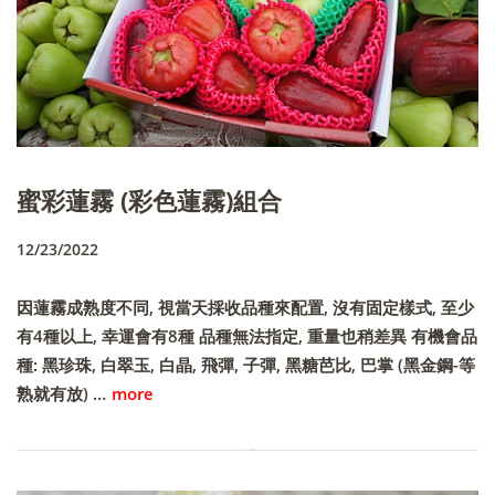
蜜彩蓮霧 (彩色蓮霧)組合
12/23/2022
因蓮霧成熟度不同, 視當天採收品種來配置, 沒有固定樣式, 至少
有4種以上, 幸運會有8種 品種無法指定, 重量也稍差異 有機會品
種: 黑珍珠, 白翠玉, 白晶, 飛彈, 子彈, 黑糖芭比, 巴掌 (黑金鋼-等
熟就有放) …
more