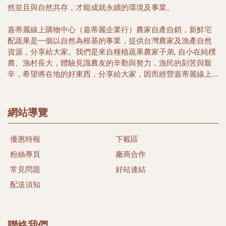
然並且與自然共存，才能成就永續的環境及事業。
嘉蒂麗線上購物中心（嘉蒂麗企業行）農家自產自銷，新鮮宅
配蔬果是一個以自然為根基的事業，提供台灣農家及漁產自然
資源，分享給大家。我們是來自種植蔬果農家子弟, 自小在純樸
農、漁村長大，體驗見識農友的辛勤與努力，漁民的刻苦與艱
辛，希望將在地的好東西，分享給大家，因而經營嘉蒂麗線上
購物中心, 希望帶給您簡單又便利的購物好所在，選擇在地優質
農家安全健康農特產品，以及豐富海洋生鮮及冷凍特產，讓您
多一項選擇，多一份體驗台灣漁米之鄉的好味道。
網站導覽
本著農民心、漁民情合作與分工精神，關懷當地農民及漁民、
優惠特報
下載區
尊重自然土地生態，落實有機生活為目標、推行發展當地農漁
特產，希望能以微簿力量，為大家找尋當地健康安心好食材。
粉絲專頁
廠商合作
同時我們相信透過我們的努力，守護台灣的土地及維護健康的
常見問題
好站連結
樂活生命盡一份心力。
配送須知
#黑珍珠蓮霧
#蜜彩金剛蓮霧 (#黑金剛蓮霧)
#蜜彩蓮霧禮盒 (#彩色蓮霧禮盒)
聯絡我們