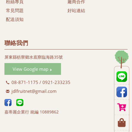
特產，希望能以微簿力量，為大家找尋當地健康安心好食材。
粉絲專頁
廠商合作
同時我們相信透過我們的努力，守護台灣的土地及維護健康的
常見問題
好站連結
樂活生命盡一份心力。
配送須知
#黑珍珠蓮霧
#蜜彩金剛蓮霧 (#黑金剛蓮霧)
#蜜彩蓮霧禮盒 (#彩色蓮霧禮盒)
聯絡我們
#白翠玉蓮霧 (#綠色蓮霧)
#白晶蓮霧 (#白玉蓮霧 #白蓮霧)
屏東縣枋寮鄉水底寮臨海路35號
#蜜彩黑金 (#飛彈蓮霧)
#蜜彩巴掌 (#巴掌蓮霧)
View Google map
#蜜彩子彈 (#子彈蓮霧)
08-871-1175 / 0921-233235
jdlfruitnet@gmail.com
嘉蒂麗企業行 統編 10889862