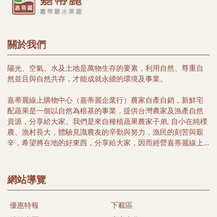
關於我們
陽光、空氣、水及土地是萬物生存的要素，利用自然、尊重自
然並且與自然共存，才能成就永續的環境及事業。
嘉蒂麗線上購物中心（嘉蒂麗企業行）農家自產自銷，新鮮宅
配蔬果是一個以自然為根基的事業，提供台灣農家及漁產自然
資源，分享給大家。我們是來自種植蔬果農家子弟, 自小在純樸
農、漁村長大，體驗見識農友的辛勤與努力，漁民的刻苦與艱
辛，希望將在地的好東西，分享給大家，因而經營嘉蒂麗線上
購物中心, 希望帶給您簡單又便利的購物好所在，選擇在地優質
農家安全健康農特產品，以及豐富海洋生鮮及冷凍特產，讓您
多一項選擇，多一份體驗台灣漁米之鄉的好味道。
網站導覽
本著農民心、漁民情合作與分工精神，關懷當地農民及漁民、
優惠特報
下載區
尊重自然土地生態，落實有機生活為目標、推行發展當地農漁