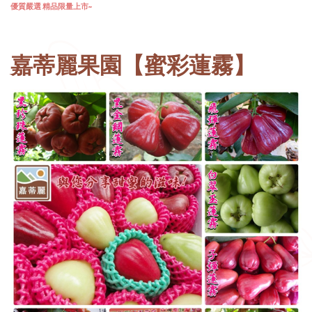
優質嚴選 精品限量上市~
嘉蒂麗果園【蜜彩蓮霧】