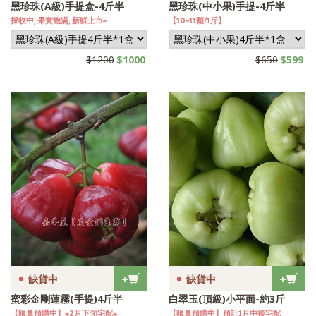
黑珍珠(A級)手提盒-4斤半
黑珍珠(中小果)手提-4斤半
採收中, 果實飽滿, 新鮮上市~
【10~11顆/1斤】
$1200
$1000
$650
$599
•
•
+
+
缺貨中
缺貨中
蜜彩金剛蓮霧(手提)4斤半
白翠玉(頂級)小平面-約3斤
【限量預購中】※2月下旬宅配※
【限量預購中】預計1月中後宅配