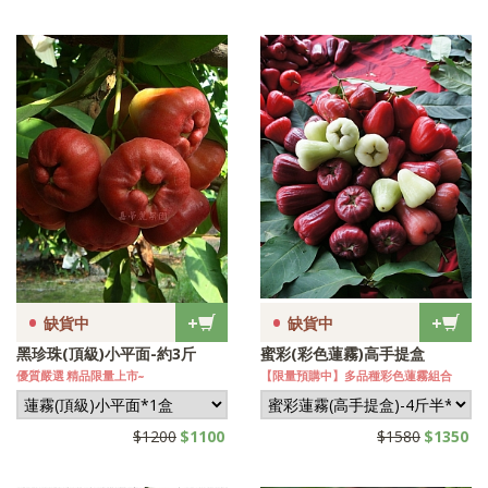
•
•
+
+
缺貨中
缺貨中
黑珍珠(頂級)小平面-約3斤
蜜彩(彩色蓮霧)高手提盒
優質嚴選 精品限量上市~
【限量預購中】多品種彩色蓮霧組合
$1200
$1100
$1580
$1350