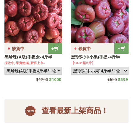
•
•
+
+
缺貨中
缺貨中
黑珍珠(A級)手提盒-4斤半
黑珍珠(中小果)手提-4斤半
採收中, 果實飽滿, 新鮮上市~
【10~11顆/1斤】
$1200
$1000
$650
$599
查看最新上架商品！