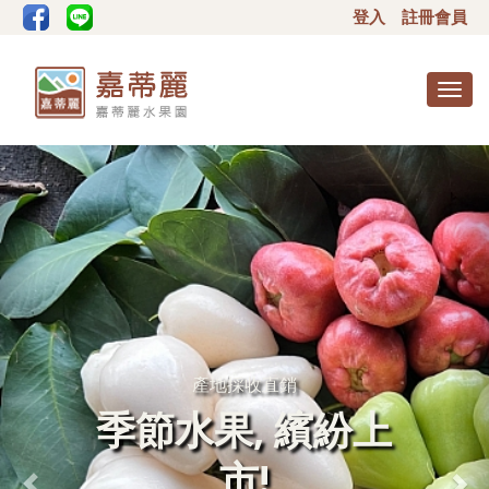
登入
註冊會員
Togg
navig
產地採收直銷
季節水果, 繽紛上
市!