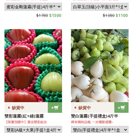
$1780
$1500
$1380
$1100
•
•
+
+
缺貨中
缺貨中
雙彩蓮霧(紅+綠)蓮霧
雙白蓮霧(手提禮盒)4斤半
【限量預購中】最佳雙彩組合
稀有獨特品種, 一次嚐新感覺~