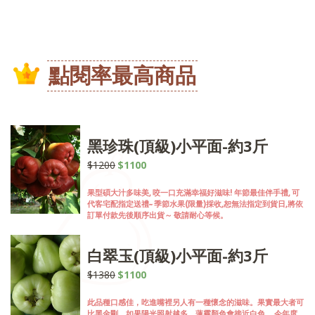
點閱率最高商品
黑珍珠(頂級)小平面-約3斤
$1200
$1100
果型碩大汁多味美, 咬一口充滿幸福好滋味! 年節最佳伴手禮, 可
代客宅配指定送禮~ 季節水果(限量)採收,恕無法指定到貨日,將依
訂單付款先後順序出貨～ 敬請耐心等候。
白翠玉(頂級)小平面-約3斤
$1380
$1100
此品種口感佳，吃進嘴裡另人有一種懷念的滋味。果實最大者可
比黑金剛。如果陽光照射越多，蓮霧顏色會接近白色。 今年度