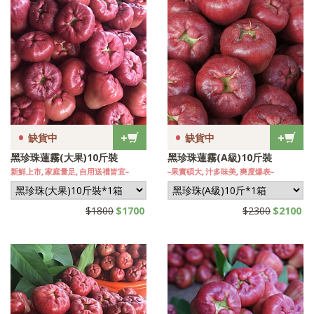
•
•
+
+
缺貨中
缺貨中
黑珍珠蓮霧(大果)10斤裝
黑珍珠蓮霧(A級)10斤裝
新鮮上市, 家庭量足, 自用送禮皆宜~
~果實碩大, 汁多味美, 爽度爆表~
$1800
$1700
$2300
$2100