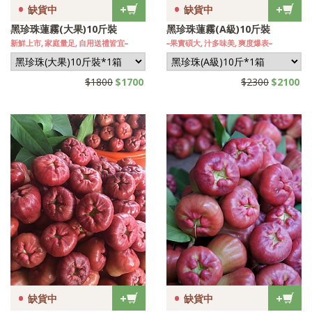
•
•
+
+
缺貨中
缺貨中
黑珍珠蓮霧(大果)10斤裝
黑珍珠蓮霧(A級)10斤裝
新鮮上市, 家庭量足, 自用送禮皆宜~
~果實碩大, 汁多味美, 爽度爆表~
$1800
$1700
$2300
$2100
•
•
+
+
缺貨中
缺貨中