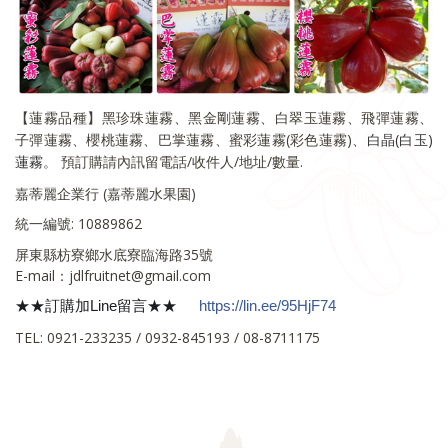
【蓮霧品種】黑珍珠蓮霧、黑金剛蓮霧、白翠玉蓮霧、飛彈蓮霧、
子彈蓮霧、櫻桃蓮霧、巴掌蓮霧、蜜彩蓮霧(彩色蓮霧)
、白晶(白玉)
蓮霧
。
預訂購請內訊留電話/收件人/地址/數量.
嘉蒂麗企業行 (嘉蒂麗水果園)
統一編號: 10889862
屏東縣枋寮鄉水底寮臨海路35號
E-mail：jdlfruitnet@gmail.com
★★訂購加Line留言★★
https://lin.ee/95HjF74
✅
TEL: 0921-233235 / 0932-845193 / 08-8711175