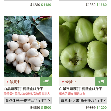
$1280
$1180
$1580
$1380
•
•
+
+
缺貨中
缺貨中
白晶蓮霧(手提禮盒)4斤半
白翠玉蓮霧(手提禮盒)4斤半
晶瑩稀有品種, 口感獨特, 甜味香氣迷人
懷念的滋味~嚐鮮上市~
$1880
$1500
$1380
$1200