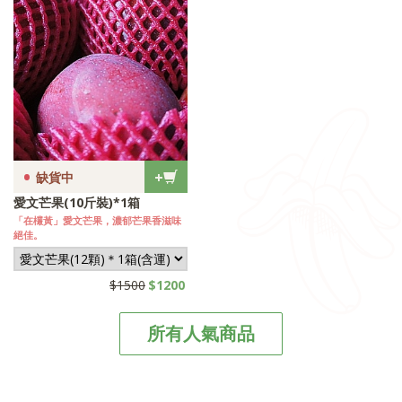
•
+
缺貨中
愛文芒果(10斤裝)*1箱
「在欉黃」愛文芒果，濃郁芒果香滋味
絕佳。
$1500
$1200
所有人氣商品