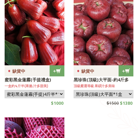
•
•
+
+
缺貨中
缺貨中
蜜彩黑金蓮霧(手提禮盒)
黑珍珠(頂級)大平面-約4斤多
一盒約4斤半(果脆.汁多甜美)
頂級嚴選等級 果碩汁多美味
$1000
$1500
$1380