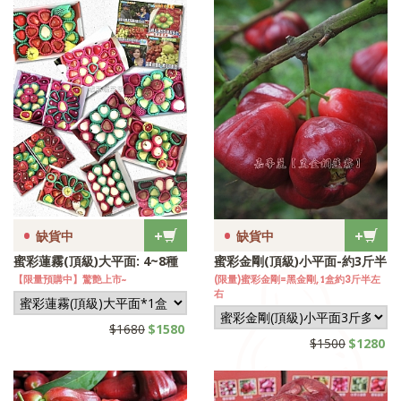
•
•
+
+
缺貨中
缺貨中
蜜彩蓮霧(頂級)大平面: 4~8種
蜜彩金剛(頂級)小平面-約3斤半
【限量預購中】驚艶上市~
(限量)蜜彩金剛=黑金剛, 1盒約3斤半左
右
$1680
$1580
$1500
$1280