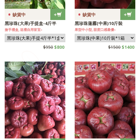
•
•
+
+
缺貨中
缺貨中
黑珍珠(大果)手提盒-4斤半
黑珍珠蓮霧(中果)10斤裝
搶手禮盒, 送禮自用皆宜~
果型中小型, 甜度口感最優~
$950
$800
$1500
$1400