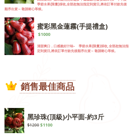
季節水果(限量)採收,全部恕無法指定到貨日,將依訂單付款先後
順序出貨～ 敬請耐心等候。
蜜彩黑金蓮霧(手提禮盒)
$1000
清甜爽口，口感脆好汁味~ 季節水果(限量)採收, 全部恕無法指
定到貨日,將依訂單付款先後順序出貨～ 敬請耐心等候。
銷售最佳商品
黑珍珠(頂級)小平面-約3斤
$1200
$1100