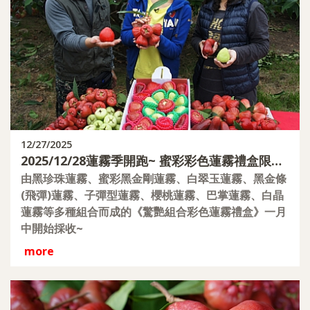
12/27/2025
2025/12/28蓮霧季開跑~ 蜜彩彩色蓮霧禮盒限量
預購
由黑珍珠蓮霧、蜜彩黑金剛蓮霧、白翠玉蓮霧、黑金條
(飛彈)蓮霧、子彈型蓮霧、櫻桃蓮霧、巴掌蓮霧、白晶
蓮霧等多種組合而成的《驚艷組合彩色蓮霧禮盒》一月
中開始採收~
more