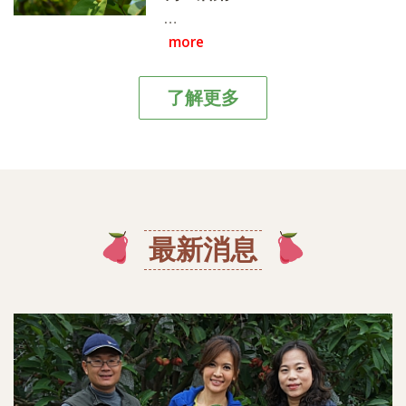
而成的《驚艷組合彩色蓮霧禮
…
盒》一月中開始採收~
more
了解更多
最新消息