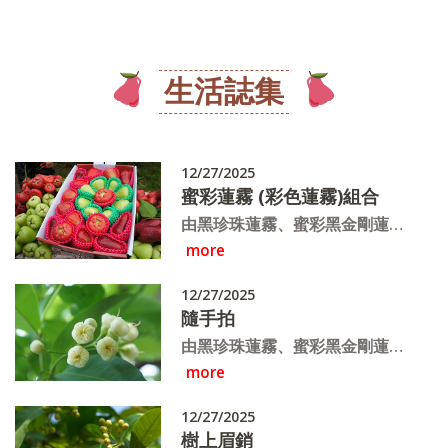
生活誌集
12/27/2025
蜜彩蓮霧 (彩色蓮霧)組合
由黑珍珠蓮霧、蜜彩黑金剛蓮
more
霧、白翠玉蓮霧、黑金條(飛彈)
蓮霧、子彈型蓮霧、櫻桃蓮霧、
12/27/2025
巴掌蓮霧、白晶蓮霧等多種組合
隨手拍
而成的《驚艷組合彩色蓮霧禮
由黑珍珠蓮霧、蜜彩黑金剛蓮
盒》一月中開始採收~
more
霧、白翠玉蓮霧、黑金條(飛彈)
蓮霧、子彈型蓮霧、櫻桃蓮霧、
12/27/2025
巴掌蓮霧、白晶蓮霧等多種組合
樹上眉銷