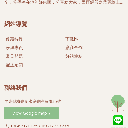
辛，希望將在地的好東西，分享給大家，因而經營嘉蒂麗線上
購物中心, 希望帶給您簡單又便利的購物好所在，選擇在地優質
農家安全健康農特產品，以及豐富海洋生鮮及冷凍特產，讓您
多一項選擇，多一份體驗台灣漁米之鄉的好味道。
網站導覽
本著農民心、漁民情合作與分工精神，關懷當地農民及漁民、
優惠特報
下載區
尊重自然土地生態，落實有機生活為目標、推行發展當地農漁
特產，希望能以微簿力量，為大家找尋當地健康安心好食材。
粉絲專頁
廠商合作
同時我們相信透過我們的努力，守護台灣的土地及維護健康的
常見問題
好站連結
樂活生命盡一份心力。
配送須知
#黑珍珠蓮霧
#蜜彩金剛蓮霧 (#黑金剛蓮霧)
#蜜彩蓮霧禮盒 (#彩色蓮霧禮盒)
聯絡我們
#白翠玉蓮霧 (#綠色蓮霧)
#白晶蓮霧 (#白玉蓮霧 #白蓮霧)
屏東縣枋寮鄉水底寮臨海路35號
#蜜彩黑金 (#飛彈蓮霧)
#蜜彩巴掌 (#巴掌蓮霧)
View Google map
#蜜彩子彈 (#子彈蓮霧)
08-871-1175 / 0921-233235