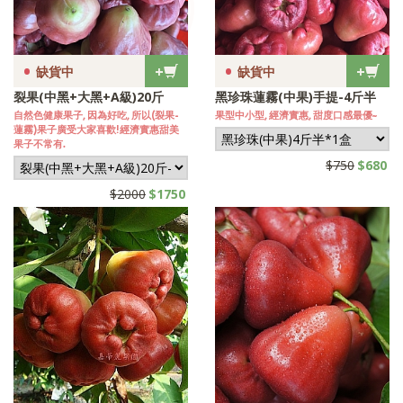
•
•
+
+
缺貨中
缺貨中
裂果(中黑+大黑+A級)20斤
黑珍珠蓮霧(中果)手提-4斤半
自然色健康果子, 因為好吃, 所以(裂果-
果型中小型, 經濟實惠, 甜度口感最優~
蓮霧)果子廣受大家喜歡!經濟實惠甜美
果子不常有.
$750
$680
$2000
$1750