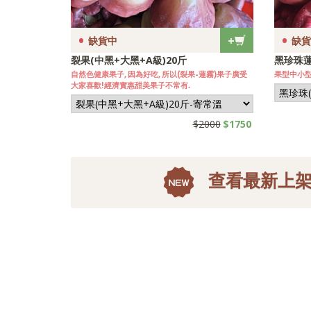
•
•
+
缺貨中
缺貨
黑珍珠蓮霧(大果)10斤裝
黑珍珠蓮
新鮮上市, 家庭量足, 自用送禮皆宜~
~果實碩大,
$1800
$1700
查看最新上架