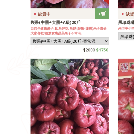
•
•
+
缺貨中
缺貨
裂果(中黑+大黑+A級)20斤
黑珍珠蓮
自然色健康果子, 因為好吃, 所以(裂果-蓮霧)果子廣受
果型中小型
大家喜歡!經濟實惠甜美果子不常有.
$2000
$1750