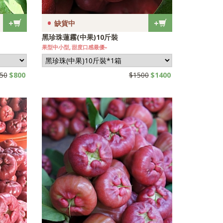
•
+
+
缺貨中
黑珍珠蓮霧(中果)10斤裝
果型中小型, 甜度口感最優~
50
$800
$1500
$1400