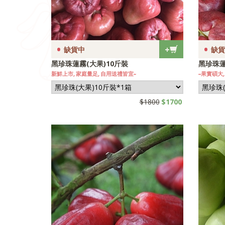
•
•
+
缺貨中
缺貨
黑珍珠蓮霧(大果)10斤裝
黑珍珠蓮
新鮮上市, 家庭量足, 自用送禮皆宜~
~果實碩大,
$1800
$1700