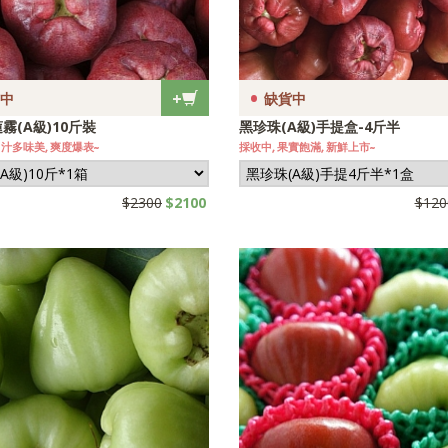
•
+
中
缺貨中
霧(A級)10斤裝
黑珍珠(A級)手提盒-4斤半
 汁多味美, 爽度爆表~
採收中, 果實飽滿, 新鮮上市~
$2300
$2100
$120