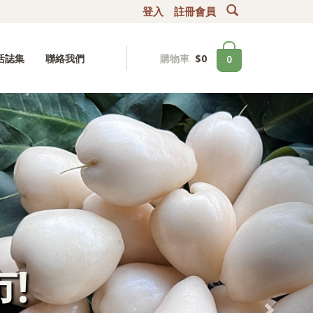
登入
註冊會員
購物車
$
0
活誌集
聯絡我們
0
!