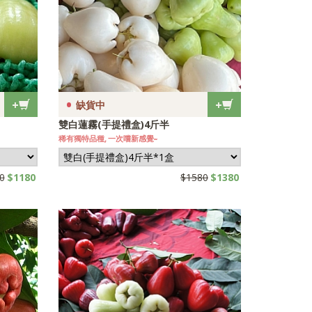
•
+
+
缺貨中
雙白蓮霧(手提禮盒)4斤半
稀有獨特品種, 一次嚐新感覺~
0
$1180
$1580
$1380