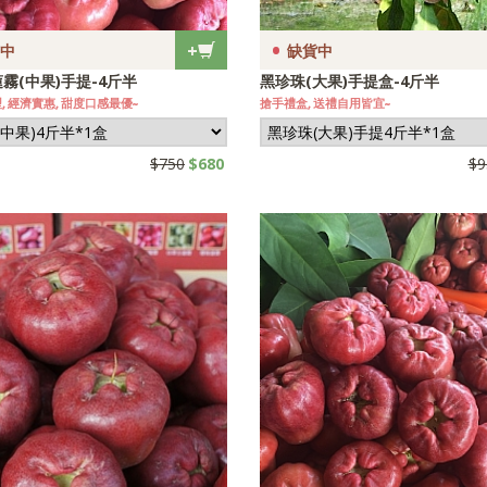
•
+
中
缺貨中
霧(中果)手提-4斤半
黑珍珠(大果)手提盒-4斤半
, 經濟實惠, 甜度口感最優~
搶手禮盒, 送禮自用皆宜~
$750
$680
$9