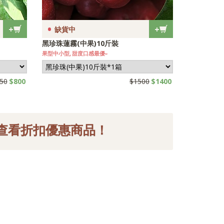
•
+
+
缺貨中
黑珍珠(中小果)手提-4斤半
【10~11顆/1斤】
0
$1000
$650
$599
查看折扣優惠商品！