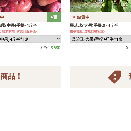
•
+
中
缺貨中
霧(A級)10斤裝
黑珍珠(A級)手提盒-4斤半
 汁多味美, 爽度爆表~
採收中, 果實飽滿, 新鮮上市~
$2300
$2100
$120
商品！