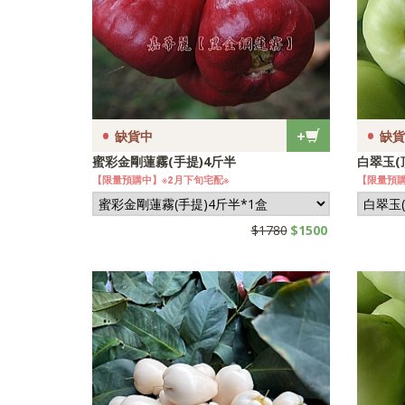
•
•
+
缺貨中
缺貨
蜜彩金剛蓮霧(手提)4斤半
白翠玉(
【限量預購中】※2月下旬宅配※
【限量預購
$1780
$1500