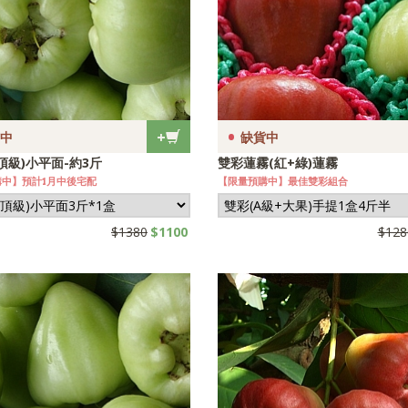
•
+
中
缺貨中
頂級)小平面-約3斤
雙彩蓮霧(紅+綠)蓮霧
中】預計1月中後宅配
【限量預購中】最佳雙彩組合
$1380
$1100
$128