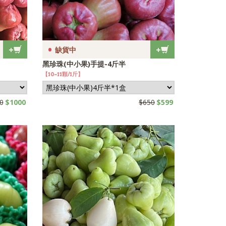
•
+
+
缺貨中
黑珍珠(中小果)手提-4斤半
【10~11顆/1斤】
0
$1000
$650
$599