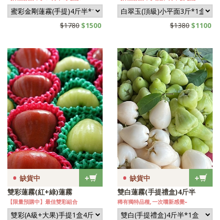
$1780
$1500
$1380
$1100
•
•
+
+
缺貨中
缺貨中
雙彩蓮霧(紅+綠)蓮霧
雙白蓮霧(手提禮盒)4斤半
【限量預購中】最佳雙彩組合
稀有獨特品種, 一次嚐新感覺~