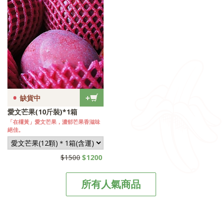
•
+
缺貨中
愛文芒果(10斤裝)*1箱
「在欉黃」愛文芒果，濃郁芒果香滋味
絕佳。
$1500
$1200
所有人氣商品