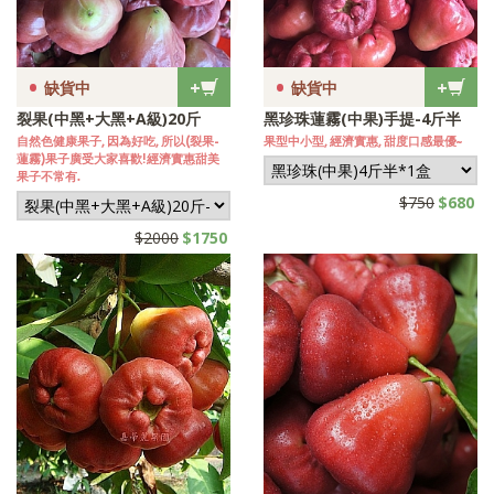
•
•
+
+
缺貨中
缺貨中
裂果(中黑+大黑+A級)20斤
黑珍珠蓮霧(中果)手提-4斤半
自然色健康果子, 因為好吃, 所以(裂果-
果型中小型, 經濟實惠, 甜度口感最優~
蓮霧)果子廣受大家喜歡!經濟實惠甜美
果子不常有.
$750
$680
$2000
$1750