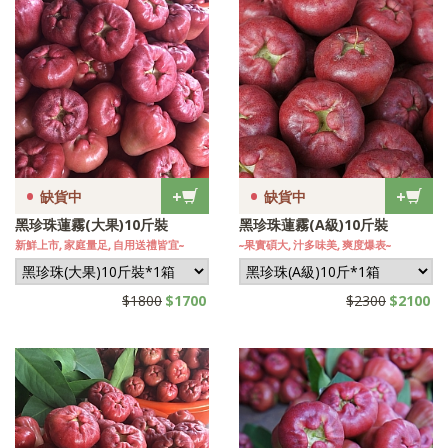
•
•
+
+
缺貨中
缺貨中
黑珍珠蓮霧(大果)10斤裝
黑珍珠蓮霧(A級)10斤裝
新鮮上市, 家庭量足, 自用送禮皆宜~
~果實碩大, 汁多味美, 爽度爆表~
$1800
$1700
$2300
$2100