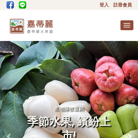
登入
註冊會員
Togg
navig
產地採收直銷
季節水果, 繽紛上
市!