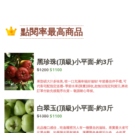
點閱率最高商品
黑珍珠(頂級)小平面-約3斤
$1200
$1100
果型碩大汁多味美, 咬一口充滿幸福好滋味! 年節最佳伴手禮, 可
代客宅配指定送禮~ 季節水果(限量)採收,恕無法指定到貨日,將依
訂單付款先後順序出貨～ 敬請耐心等候。
白翠玉(頂級)小平面-約3斤
$1380
$1100
此品種口感佳，吃進嘴裡另人有一種懷念的滋味。果實最大者可
比黑金剛。如果陽光照射越多，蓮霧顏色會接近白色。 今年度