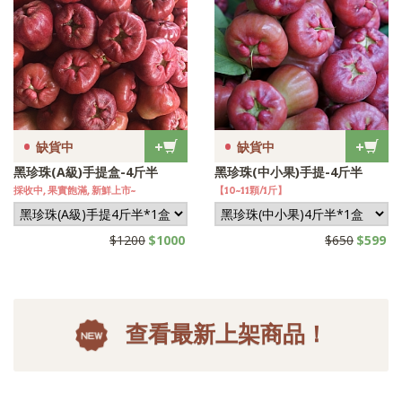
•
•
+
+
缺貨中
缺貨中
黑珍珠(A級)手提盒-4斤半
黑珍珠(中小果)手提-4斤半
採收中, 果實飽滿, 新鮮上市~
【10~11顆/1斤】
$1200
$1000
$650
$599
查看最新上架商品！