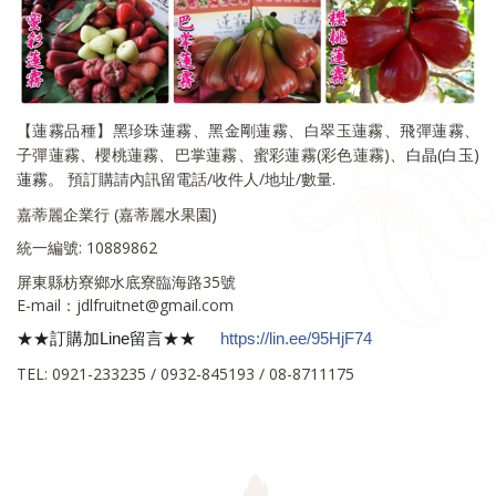
【蓮霧品種】黑珍珠蓮霧、黑金剛蓮霧、白翠玉蓮霧、飛彈蓮霧、
子彈蓮霧、櫻桃蓮霧、巴掌蓮霧、蜜彩蓮霧(彩色蓮霧)
、白晶(白玉)
蓮霧
。
預訂購請內訊留電話/收件人/地址/數量.
嘉蒂麗企業行 (嘉蒂麗水果園)
統一編號: 10889862
屏東縣枋寮鄉水底寮臨海路35號
E-mail：jdlfruitnet@gmail.com
★★訂購加Line留言★★
https://lin.ee/95HjF74
✅
TEL: 0921-233235 / 0932-845193 / 08-8711175