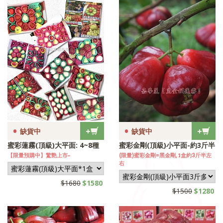
•
•
+
+
缺貨中
缺貨中
蜜彩蓮霧(頂級)大平面: 4~8種
蜜彩金剛(頂級)小平面-約3斤半
【限量預購中】驚艶上市~
(限量)蜜彩金剛=黑金剛, 1盒約3斤半左
右
$1680
$1580
$1500
$1280