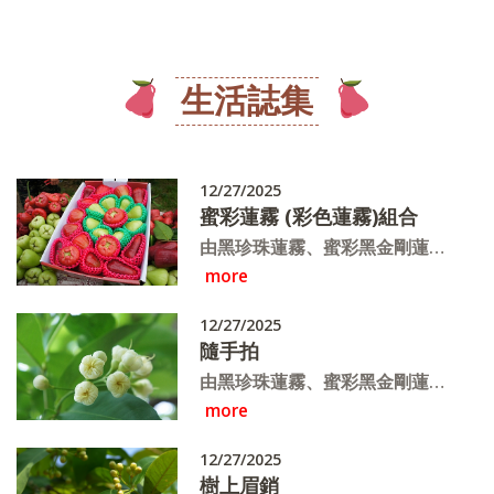
生活誌集
12/27/2025
蜜彩蓮霧 (彩色蓮霧)組合
由黑珍珠蓮霧、蜜彩黑金剛蓮
more
霧、白翠玉蓮霧、黑金條(飛彈)
蓮霧、子彈型蓮霧、櫻桃蓮霧、
12/27/2025
巴掌蓮霧、白晶蓮霧等多種組合
隨手拍
而成的《驚艷組合彩色蓮霧禮
由黑珍珠蓮霧、蜜彩黑金剛蓮
盒》一月中開始採收~
more
霧、白翠玉蓮霧、黑金條(飛彈)
蓮霧、子彈型蓮霧、櫻桃蓮霧、
12/27/2025
巴掌蓮霧、白晶蓮霧等多種組合
樹上眉銷