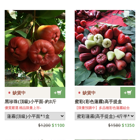
•
•
+
+
缺貨中
缺貨中
黑珍珠(頂級)小平面-約3斤
蜜彩(彩色蓮霧)高手提盒
優質嚴選 精品限量上市~
【限量預購中】多品種彩色蓮霧組合
$1200
$1100
$1580
$1350