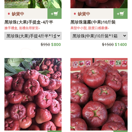
•
•
+
+
缺貨中
缺貨中
黑珍珠(大果)手提盒-4斤半
黑珍珠蓮霧(中果)10斤裝
搶手禮盒, 送禮自用皆宜~
果型中小型, 甜度口感最優~
$950
$800
$1500
$1400