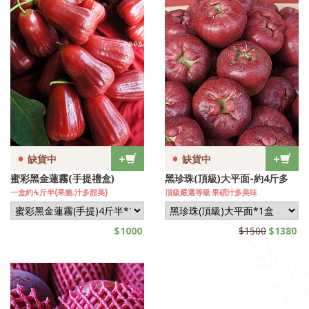
•
•
+
+
缺貨中
缺貨中
蜜彩黑金蓮霧(手提禮盒)
黑珍珠(頂級)大平面-約4斤多
一盒約4斤半(果脆.汁多甜美)
頂級嚴選等級 果碩汁多美味
$1000
$1500
$1380