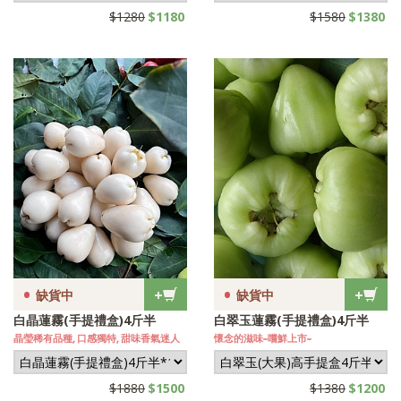
$1280
$1180
$1580
$1380
•
•
+
+
缺貨中
缺貨中
白晶蓮霧(手提禮盒)4斤半
白翠玉蓮霧(手提禮盒)4斤半
晶瑩稀有品種, 口感獨特, 甜味香氣迷人
懷念的滋味~嚐鮮上市~
$1880
$1500
$1380
$1200