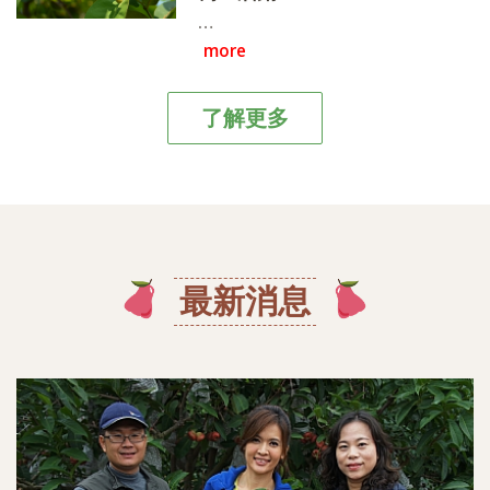
而成的《驚艷組合彩色蓮霧禮
…
盒》一月中開始採收~
more
了解更多
最新消息