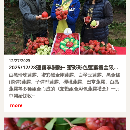
12/27/2025
2025/12/28蓮霧季開跑~ 蜜彩彩色蓮霧禮盒限量
預購
由黑珍珠蓮霧、蜜彩黑金剛蓮霧、白翠玉蓮霧、黑金條
(飛彈)蓮霧、子彈型蓮霧、櫻桃蓮霧、巴掌蓮霧、白晶
蓮霧等多種組合而成的《驚艷組合彩色蓮霧禮盒》一月
中開始採收~
more