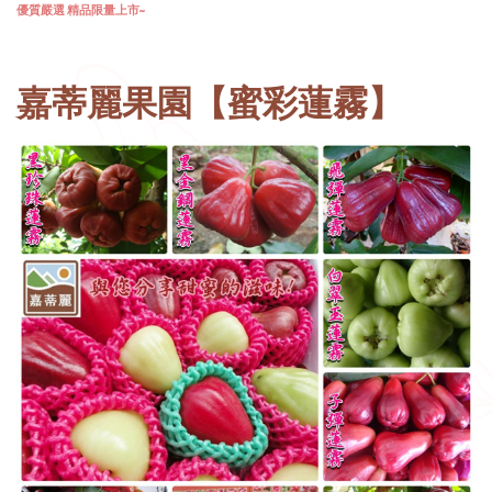
優質嚴選 精品限量上市~
嘉蒂麗果園【蜜彩蓮霧】