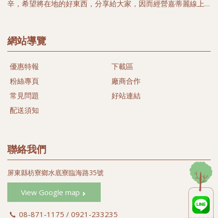
辛，希望將在地的好東西，分享給大家，因而經營嘉蒂麗線上
購物中心, 希望帶給您簡單又便利的購物好所在，選擇在地優質
農家安全健康農特產品，以及豐富海洋生鮮及冷凍特產，讓您
多一項選擇，多一份體驗台灣漁米之鄉的好味道。
網站導覽
本著農民心、漁民情合作與分工精神，關懷當地農民及漁民、
優惠特報
下載區
尊重自然土地生態，落實有機生活為目標、推行發展當地農漁
特產，希望能以微簿力量，為大家找尋當地健康安心好食材。
粉絲專頁
廠商合作
同時我們相信透過我們的努力，守護台灣的土地及維護健康的
常見問題
好站連結
樂活生命盡一份心力。
配送須知
#黑珍珠蓮霧
#蜜彩金剛蓮霧 (#黑金剛蓮霧)
#蜜彩蓮霧禮盒 (#彩色蓮霧禮盒)
聯絡我們
#白翠玉蓮霧 (#綠色蓮霧)
#白晶蓮霧 (#白玉蓮霧 #白蓮霧)
屏東縣枋寮鄉水底寮臨海路35號
#蜜彩黑金 (#飛彈蓮霧)
#蜜彩巴掌 (#巴掌蓮霧)
View Google map
#蜜彩子彈 (#子彈蓮霧)
08-871-1175 / 0921-233235