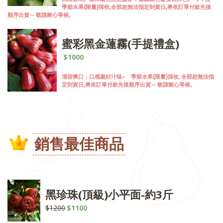
季節水果(限量)採收,全部恕無法指定到貨日,將依訂單付款先後
順序出貨～ 敬請耐心等候。
蜜彩黑金蓮霧(手提禮盒)
$1000
清甜爽口，口感脆好汁味~ 季節水果(限量)採收, 全部恕無法指
定到貨日,將依訂單付款先後順序出貨～ 敬請耐心等候。
銷售最佳商品
黑珍珠(頂級)小平面-約3斤
$1200
$1100