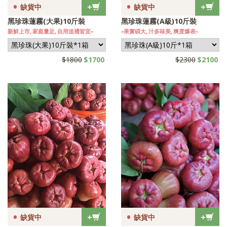
•
•
+
+
缺貨中
缺貨中
黑珍珠蓮霧(大果)10斤裝
黑珍珠蓮霧(A級)10斤裝
新鮮上市, 家庭量足, 自用送禮皆宜~
~果實碩大, 汁多味美, 爽度爆表~
$1800
$1700
$2300
$2100
•
•
+
+
缺貨中
缺貨中