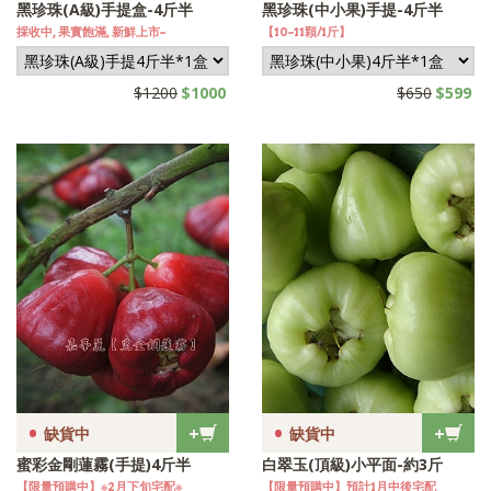
黑珍珠(A級)手提盒-4斤半
黑珍珠(中小果)手提-4斤半
採收中, 果實飽滿, 新鮮上市~
【10~11顆/1斤】
$1200
$1000
$650
$599
•
•
+
+
缺貨中
缺貨中
蜜彩金剛蓮霧(手提)4斤半
白翠玉(頂級)小平面-約3斤
【限量預購中】※2月下旬宅配※
【限量預購中】預計1月中後宅配